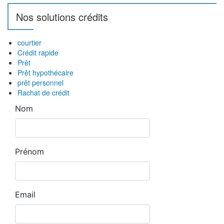
a
Nos solutions crédits
r
t
courtier
Crédit rapide
i
Prêt
Prêt hypothécaire
c
prêt personnel
l
Rachat de crédit
e
s