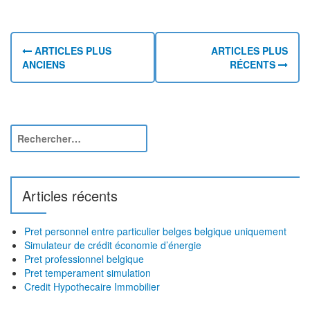
N
a
ARTICLES PLUS
ARTICLES PLUS
ANCIENS
RÉCENTS
v
i
g
R
a
e
c
t
h
i
e
Articles récents
r
o
c
h
n
Pret personnel entre particulier belges belgique uniquement
e
Simulateur de crédit économie d’énergie
d
r
Pret professionnel belgique
Pret temperament simulation
e
:
Credit Hypothecaire Immobilier
s