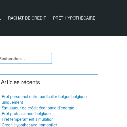
L
RACHAT DE CRÉDIT
PRÊT HYPOTHÉCAIRE
Articles récents
Pret personnel entre particulier belges belgique
uniquement
Simulateur de crédit économie d’énergie
Pret professionnel belgique
Pret temperament simulation
Credit Hypothecaire Immobilier