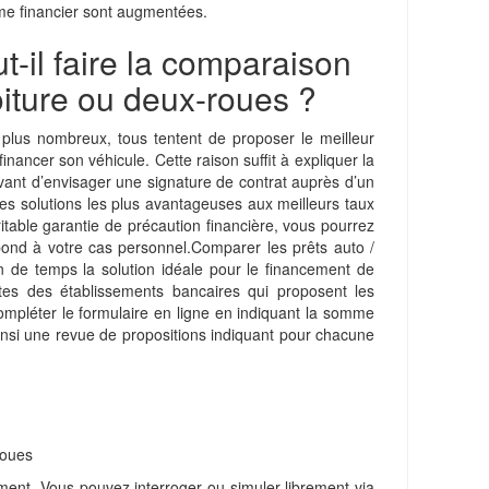
me financier sont augmentées.
t-il faire la comparaison
oiture ou deux-roues ?
 plus nombreux, tous tentent de proposer le meilleur
financer son véhicule. Cette raison suffit à expliquer la
avant d’envisager une signature de contrat auprès d’un
les solutions les plus avantageuses aux meilleurs taux
itable garantie de précaution financière, vous pourrez
espond à votre cas personnel.Comparer les prêts auto /
 de temps la solution idéale pour le financement de
antes des établissements bancaires qui proposent les
ompléter le formulaire en ligne en indiquant la somme
insi une revue de propositions indiquant pour chacune
roues
ent. Vous pouvez interroger ou simuler librement via