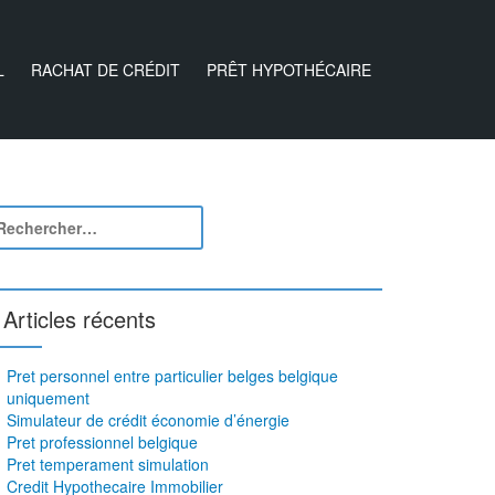
L
RACHAT DE CRÉDIT
PRÊT HYPOTHÉCAIRE
Articles récents
Pret personnel entre particulier belges belgique
uniquement
Simulateur de crédit économie d’énergie
Pret professionnel belgique
Pret temperament simulation
Credit Hypothecaire Immobilier