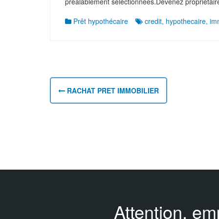
préalablement sélectionnées.Devenez propriétaire
Prêt hypothécaire
credit
,
hypothecaire
,
im
N
a
RACHAT PRET IMMOBILIER
v
i
g
a
t
i
o
Attention, em