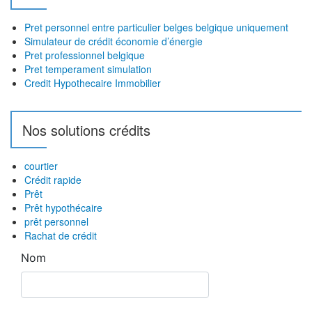
c
n
h
Pret personnel entre particulier belges belgique uniquement
d
e
Simulateur de crédit économie d’énergie
r
Pret professionnel belgique
e
Pret temperament simulation
:
s
Credit Hypothecaire Immobilier
a
Nos solutions crédits
r
t
courtier
i
Crédit rapide
Prêt
c
Prêt hypothécaire
l
prêt personnel
Rachat de crédit
e
s