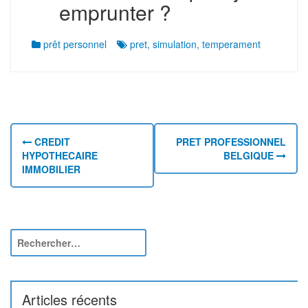
emprunter ?
prêt personnel
pret
,
simulation
,
temperament
N
a
CREDIT
PRET PROFESSIONNEL
HYPOTHECAIRE
BELGIQUE
v
IMMOBILIER
i
g
a
R
e
t
c
i
h
e
Articles récents
o
r